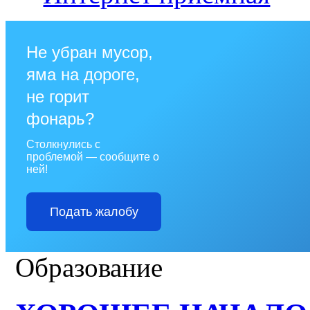
Не убран мусор,
яма на дороге,
не горит
фонарь?
Столкнулись с
проблемой — сообщите о
ней!
Подать жалобу
Образование