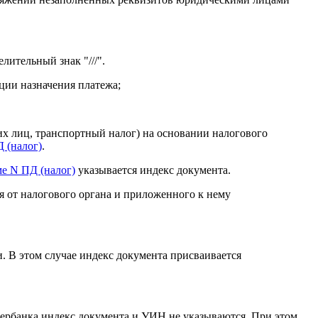
ительный знак "///".
ции назначения платежа;
х лиц, транспортный налог) на основании налогового
 (налог)
.
е N ПД (налог)
указывается индекс документа.
я от налогового органа и приложенного к нему
 В этом случае индекс документа присваивается
рбанка индекс документа и УИН не указываются. При этом