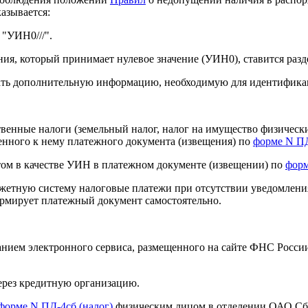
азывается:
 "УИН0///".
, который принимает нулевое значение (УИН0), ставится раздел
зать дополнительную информацию, необходимую для идентифика
енные налоги (земельный налог, налог на имущество физически
енного к нему платежного документа (извещения) по
форме N ПД
ом в качестве УИН в платежном документе (извещении) по
форм
юджетную систему налоговые платежи при отсутствии уведомлени
ормирует платежный документ самостоятельно.
ием электронного сервиса, размещенного на сайте ФНС России.
ерез кредитную организацию.
форме N ПД-4сб (налог)
физическим лицом в отделении ОАО Сбе