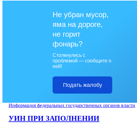
Не убран мусор,
яма на дороге,
не горит
фонарь?
Столкнулись с
проблемой — сообщите о
ней!
Подать жалобу
Информация федеральных государственных органов власти
УИН ПРИ ЗАПОЛНЕНИИ