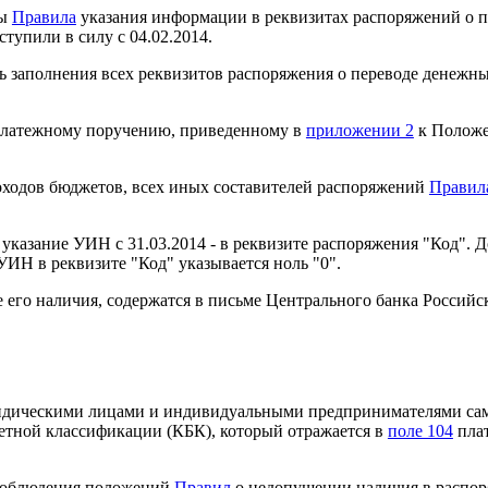
ны
Правила
указания информации в реквизитах распоряжений о п
тупили в силу с 04.02.2014.
ь заполнения всех реквизитов распоряжения о переводе денежн
 платежному поручению, приведенному в
приложении 2
к Положе
оходов бюджетов, всех иных составителей распоряжений
Правил
азание УИН с 31.03.2014 - в реквизите распоряжения "Код". Д
УИН в реквизите "Код" указывается ноль "0".
его наличия, содержатся в письме Центрального банка Российск
ридическими лицами и индивидуальными предпринимателями сам
жетной классификации (КБК), который отражается в
поле 104
плат
 соблюдения положений
Правил
о недопущении наличия в распо