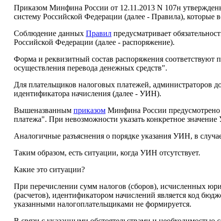
Приказом Минфина России от 12.11.2013 N 107н утвержде
систему Российской Федерации (далее - Правила), которые вс
Соблюдение данных
Правил
предусматривает обязательност
Российской Федерации (далее - распоряжение).
Форма и реквизитный состав распоряжения соответствуют
осуществления перевода денежных средств".
Для плательщиков налоговых платежей, администраторов д
идентификатора начисления (далее - УИН).
Вышеназванным
приказом
Минфина России предусмотрено ук
платежа". При невозможности указать конкретное значение 
Аналогичные разъяснения о порядке указания УИН, в случае 
Таким образом, есть ситуации, когда УИН отсутствует.
Какие это ситуации?
При перечислении сумм налогов (сборов), исчисленных ю
(расчетов), идентификатором начислений является код бюд
указанными налогоплательщиками не формируется.
В связи с указанными обстоятельствами и необходимостью