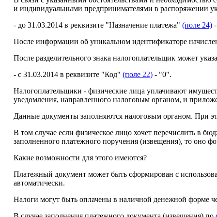
и индивидуальными предпринимателями в распоряжении ук
- до 31.03.2014 в реквизите "Назначение платежа"
(поле 24)
-
После информации об уникальном идентификаторе начисления
После разделительного знака налогоплательщик может ука
- с 31.03.2014 в реквизите "Код"
(поле 22)
- "0".
Налогоплательщики - физические лица уплачивают имуществ
уведомления, направленного налоговым органом, и прилож
Данные документы заполняются налоговым органом. При эт
В том случае если физическое лицо хочет перечислить в б
заполненного платежного поручения (извещения), то оно ф
Какие возможности для этого имеются?
Платежный документ может быть сформирован с использован
автоматически.
Налоги могут быть оплачены в наличной денежной форме ч
В случае заполнения платежного документа (извещения) по