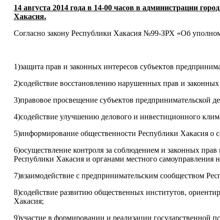
14 августа 2014 года в 14-00 часов в администрации го
Хакасия.
Согласно закону Республики Хакасия №99-ЗРХ «Об уполно
1)защита прав и законных интересов субъектов предприним
2)содействие восстановлению нарушенных прав и законных 
3)правовое просвещение субъектов предпринимательской де
4)содействие улучшению делового и инвестиционного клима
5)информирование общественности Республики Хакасия о со
6)осуществление контроля за соблюдением и законных прав
Республики Хакасия и органами местного самоуправления н
7)взаимодействие с предпринимательским сообществом Рес
8)содействие развитию общественных институтов, ориентир
Хакасия;
9)участие в формировании и реализации государственной по