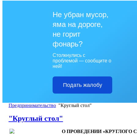
Не убран мусор,
яма на дороге,
не горит
фонарь?
Столкнулись с
проблемой — сообщите о
ней!
Подать жалобу
Предпринимательство
"Круглый стол"
"Круглый стол"
О ПРОВЕДЕНИИ «КРУГЛОГО