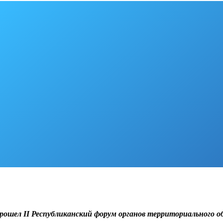
прошел
II
Республиканский форум органов территориального о