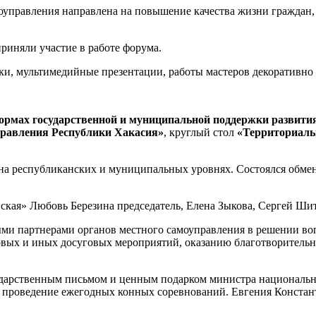
моуправления направлена на повышение качества жизни гражда
риняли участие в работе форума.
, мультимедийные презентации, работы мастеров декоративно 
ормах государственной и муниципальной поддержки развити
правления Республики Хакасия»
, круглый стол
«Территориаль
на республиканских и муниципальных уровнях. Состоялся обме
кая» Любовь Березина председатель, Елена Зыкова, Сергей Ши
партнерами органов местного самоуправления в решении вопр
ссовых и иных досуговых мероприятий, оказанию благотворител
дарственным письмом и ценным подарком министра национально
и проведение ежегодных конных соревнований. Евгения Конста