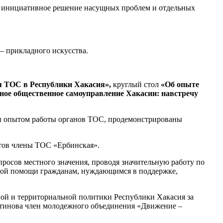
н, инициативное решение насущных проблем и отдельных
– прикладного искусства.
я ТОС в Республики Хакасия»,
круглый стол
«Об опыте
ное общественное самоуправление Хакасии: навстречу
н опытом работы органов ТОС, продемонстрированы
тов члены ТОС «Ербинская».
осов местного значения, проводя значительную работу по
ьной помощи гражданам, нуждающимся в поддержке,
й и территориальной политики Республики Хакасия за
нтинова член молодежного объединения «Движение –