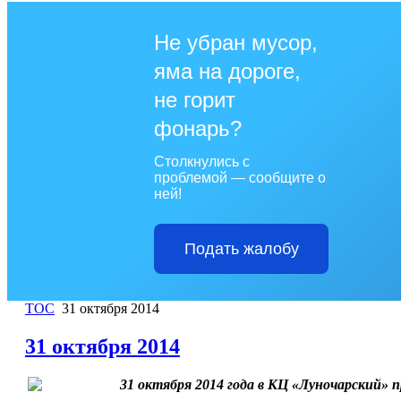
Не убран мусор,
яма на дороге,
не горит
фонарь?
Столкнулись с
проблемой — сообщите о
ней!
Подать жалобу
ТОС
31 октября 2014
31 октября 2014
31 октября 2014 года в КЦ «Луночарский» 