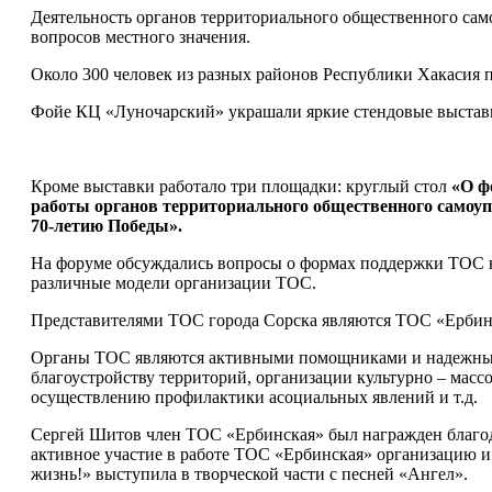
Деятельность органов территориального общественного са
вопросов местного значения.
Около 300 человек из разных районов Республики Хакасия п
Фойе КЦ «Луночарский» украшали яркие стендовые выставки
Кроме выставки работало три площадки: круглый стол
«О ф
работы органов территориального общественного самоу
70-летию Победы».
На форуме обсуждались вопросы о формах поддержки ТОС 
различные модели организации ТОС.
Представителями ТОС города Сорска являются ТОС «Ербинс
Органы ТОС являются активными помощниками и надежными 
благоустройству территорий, организации культурно – ма
осуществлению профилактики асоциальных явлений и т.д.
Сергей Шитов член ТОС «Ербинская» был награжден благо
активное участие в работе ТОС «Ербинская» организацию 
жизнь!» выступила в творческой части с песней «Ангел».