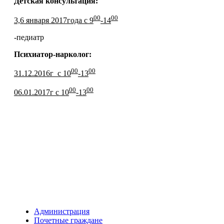
Детская консультация:
00
00
3,6 января 2017года с 9
-14
-педиатр
Психиатор-нарколог:
00
00
31.12.2016г с 10
-13
00
00
06.01.2017г с 10
-13
Администрация
Почетные граждане