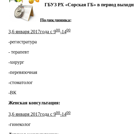
ГБУЗ РХ «Сорская ГБ» в период выходных
Поликлиника:
00
00
3,6 января 2017года с 9
-14
-регистратура
- терапевт
-хирург
-перевязочная
-стоматолог
-ВК
Женская консультация:
00
00
3,6 января 2017года с 9
-14
-гинеколог