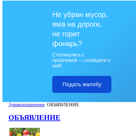
Не убран мусор,
яма на дороге,
не горит
фонарь?
Столкнулись с
проблемой — сообщите о
ней!
Подать жалобу
Здравоохранение
ОБЪЯВЛЕНИЕ
ОБЪЯВЛЕНИЕ