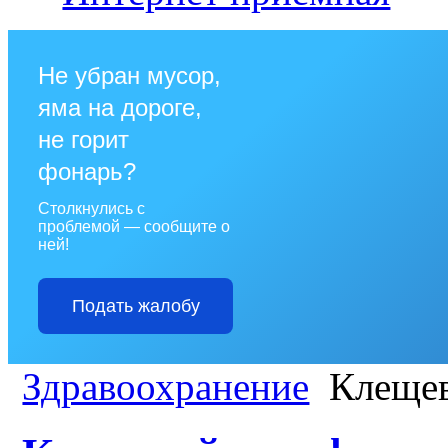
Не убран мусор,
яма на дороге,
не горит
фонарь?
Столкнулись с
проблемой — сообщите о
ней!
Подать жалобу
Здравоохранение
Клещев