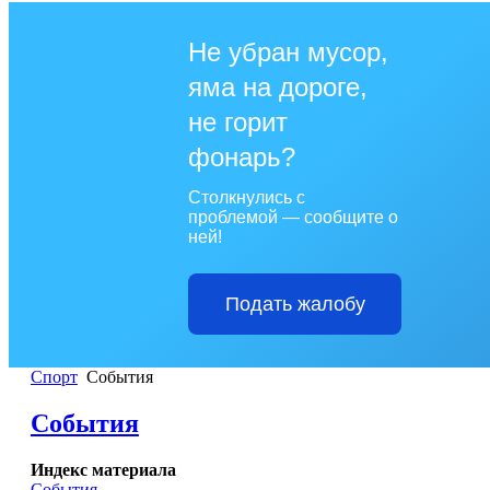
Не убран мусор,
яма на дороге,
не горит
фонарь?
Столкнулись с
проблемой — сообщите о
ней!
Подать жалобу
Спорт
События
События
Индекс материала
События