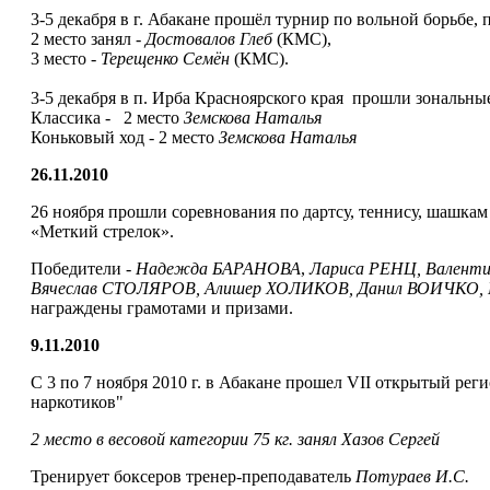
3-5 декабря в г. Абакане прошёл турнир по вольной борьб
2 место занял -
Достовалов Глеб
(КМС),
3 место -
Терещенко Семён
(КМС).
3-5 декабря в п. Ирба Красноярского края прошли зональн
Классика - 2 место
Земскова Наталья
Коньковый ход - 2 место
Земскова Наталья
26.11.2010
26 ноября прошли соревнования по дартсу, теннису, шашка
«Меткий стрелок».
Победители -
Надежда БАРАНОВА
,
Лариса РЕНЦ, Валент
Вячеслав СТОЛЯРОВ, Алишер ХОЛИКОВ, Данил ВОИЧКО
награждены грамотами и призами.
9.11.2010
С 3 по 7 ноября 2010 г. в Абакане прошел VII открытый ре
наркотиков"
2 место в весовой категории 75 кг. занял Хазов Сергей
Тренирует боксеров тренер-преподаватель
Потураев И.С.