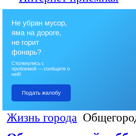
Не убран мусор,
яма на дороге,
не горит
фонарь?
Столкнулись с
проблемой — сообщите о
ней!
Подать жалобу
Жизнь города
Общегород