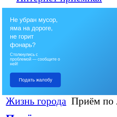
Не убран мусор,
яма на дороге,
не горит
фонарь?
Столкнулись с
проблемой — сообщите о
ней!
Подать жалобу
Жизнь города
Приём по 