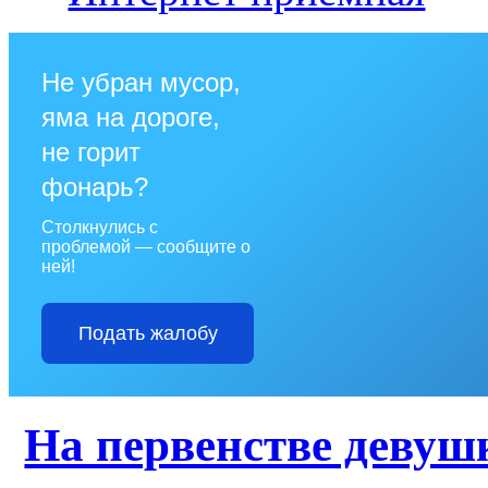
Не убран мусор,
яма на дороге,
не горит
фонарь?
Столкнулись с
проблемой — сообщите о
ней!
Подать жалобу
На первенстве девуш