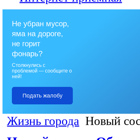
Не убран мусор,
яма на дороге,
не горит
фонарь?
Столкнулись с
проблемой — сообщите о
ней!
Подать жалобу
Жизнь города
Новый сос