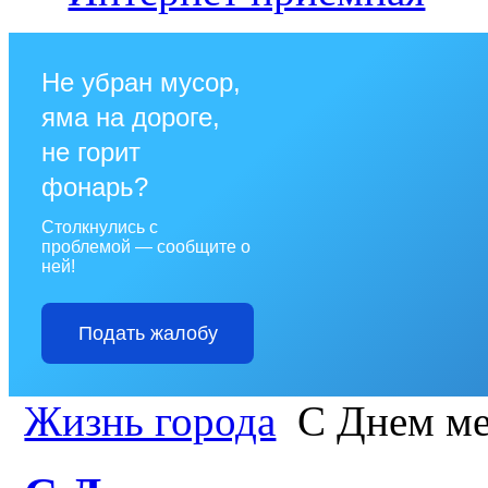
Не убран мусор,
яма на дороге,
не горит
фонарь?
Столкнулись с
проблемой — сообщите о
ней!
Подать жалобу
Жизнь города
С Днем ме