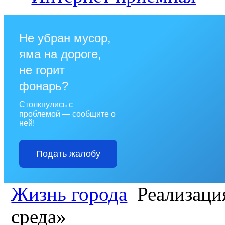
Не убран мусор,
яма на дороге,
не горит
фонарь?
Столкнулись с
проблемой — сообщите о
ней!
Подать жалобу
Жизнь города
Реализаци
среда»