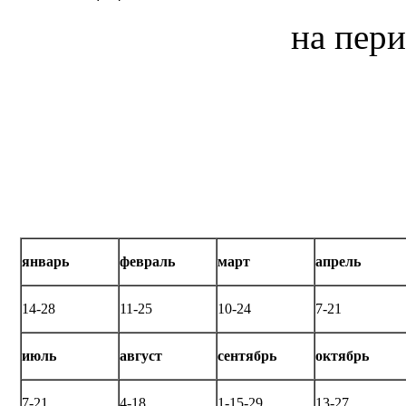
на пери
январь
февраль
март
апрель
14-28
11-25
10-24
7-21
июль
август
сентябрь
октябрь
7-21
4-18
1-15-29
13-27