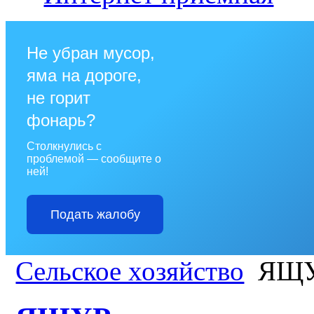
Не убран мусор,
яма на дороге,
не горит
фонарь?
Столкнулись с
проблемой — сообщите о
ней!
Подать жалобу
Сельское хозяйство
ЯЩ