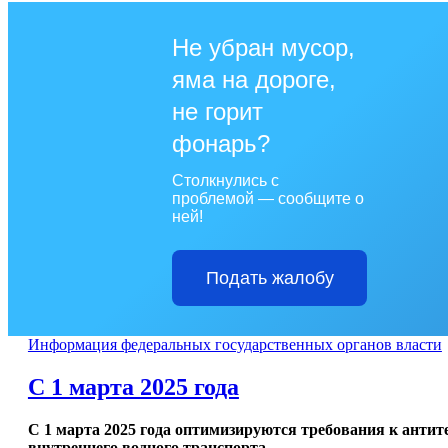
Не убран мусор,
яма на дороге,
не горит
фонарь?
Столкнулись с
проблемой — сообщите о
ней!
Подать жалобу
Информация федеральных государственных органов власти
С 1 марта 2025 года
С 1 марта 2025 года оптимизируются требования к анти
внутреннего водного транспорта.