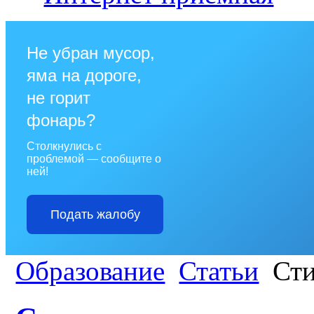
Не убран мусор,
яма на дороге,
не горит
фонарь?
Столкнулись с
проблемой — сообщите о
ней!
Подать жалобу
Образование
Статьи
Сти