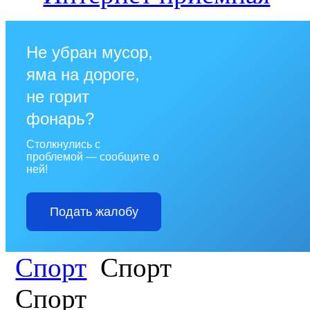
Не убран мусор,
яма на дороге,
не горит
фонарь?
Столкнулись с
проблемой — сообщите о
ней!
Подать жалобу
Спорт
Спорт
Спорт