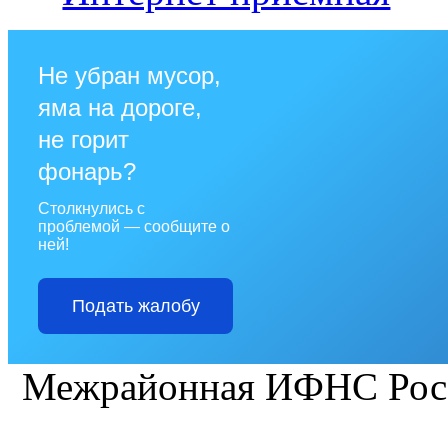
Не убран мусор,
яма на дороге,
не горит
фонарь?
Столкнулись с
проблемой — сообщите о
ней!
Подать жалобу
Межрайонная ИФНС Рос