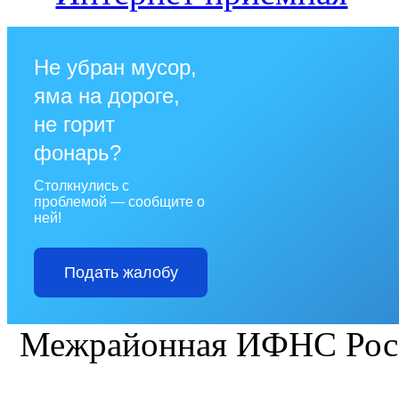
Не убран мусор,
яма на дороге,
не горит
фонарь?
Столкнулись с
проблемой — сообщите о
ней!
Подать жалобу
Межрайонная ИФНС Рос