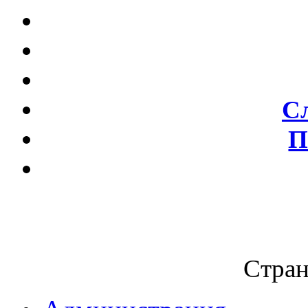
С
П
Стран