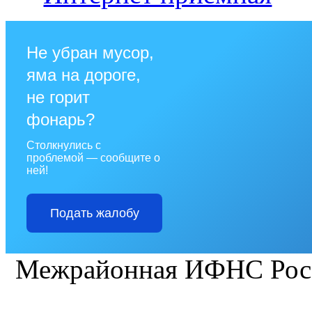
Не убран мусор,
яма на дороге,
не горит
фонарь?
Столкнулись с
проблемой — сообщите о
ней!
Подать жалобу
Межрайонная ИФНС Рос