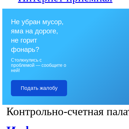
Не убран мусор,
яма на дороге,
не горит
фонарь?
Столкнулись с
проблемой — сообщите о
ней!
Подать жалобу
Контрольно-счетная пала