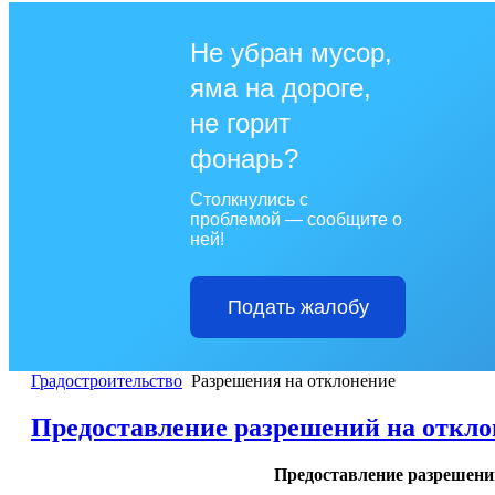
Не убран мусор,
яма на дороге,
не горит
фонарь?
Столкнулись с
проблемой — сообщите о
ней!
Подать жалобу
Градостроительство
Разрешения на отклонение
Предоставление разрешений на откло
Предоставление разрешений