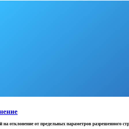
нение
 на отклонение от предельных параметров разрешенного ст